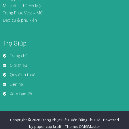
Mascot – Thú Hở Mặt
Trang Phục Vest – MC
Đạo cụ & phụ kiện
Trợ Giúp
Trang chủ
Giới thiệu
Quy định thuê
Liên hệ
Xem bản đồ
Copyright © 2026
Trang Phục Biểu Diễn Đặng Thu Hà
.
Powered
by paper cup kraft
|
Theme:
OMGMaster