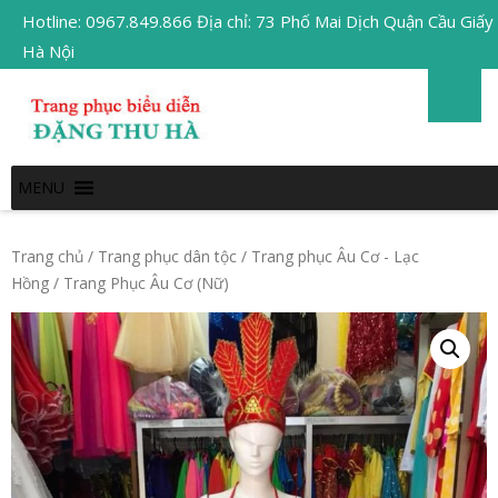
Hotline: 0967.849.866 Địa chỉ: 73 Phố Mai Dịch Quận Cầu Giấy
Hà Nội
MENU
Trang chủ
/
Trang phục dân tộc
/
Trang phục Âu Cơ - Lạc
Hồng
/ Trang Phục Âu Cơ (Nữ)