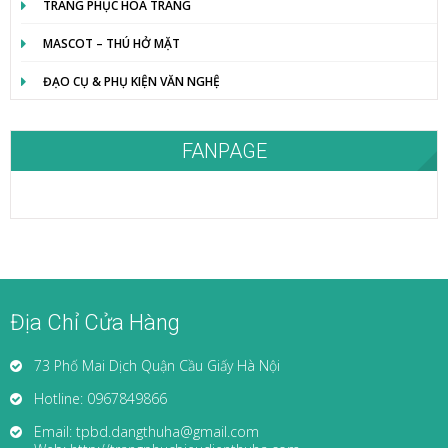
TRANG PHỤC HÓA TRANG
MASCOT – THÚ HỞ MẶT
ĐẠO CỤ & PHỤ KIỆN VĂN NGHỆ
FANPAGE
Địa Chỉ Cửa Hàng
73 Phố Mai Dịch Quận Cầu Giấy Hà Nội
Hotline: 0967849866
Email: tpbd.dangthuha@gmail.com