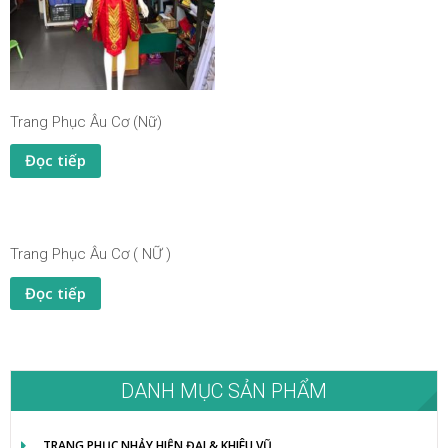
Trang Phục Âu Cơ (Nữ)
Đọc tiếp
Trang Phục Âu Cơ ( NỮ )
Đọc tiếp
DANH MỤC SẢN PHẨM
TRANG PHỤC NHẢY HIỆN ĐẠI & KHIÊU VŨ