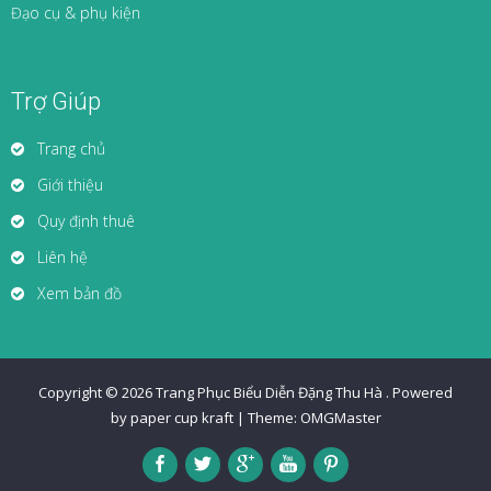
Đạo cụ & phụ kiện
Trợ Giúp
Trang chủ
Giới thiệu
Quy định thuê
Liên hệ
Xem bản đồ
Copyright © 2026
Trang Phục Biểu Diễn Đặng Thu Hà
.
Powered
by paper cup kraft
|
Theme:
OMGMaster