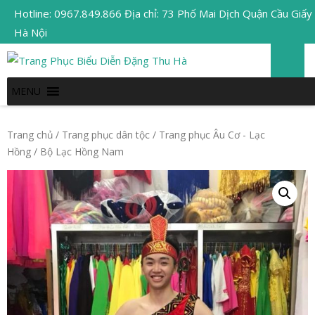
Hotline: 0967.849.866 Địa chỉ: 73 Phố Mai Dịch Quận Cầu Giấy
Hà Nội
MENU
Trang chủ
/
Trang phục dân tộc
/
Trang phục Âu Cơ - Lạc
Hồng
/ Bộ Lạc Hồng Nam