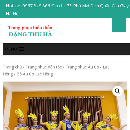
Hotline: 0967.849.866 Địa chỉ: 73 Phố Mai Dịch Quận Cầu Giấy
Hà Nội
MENU
Trang chủ
/
Trang phục dân tộc
/
Trang phục Âu Cơ - Lạc
Hồng
/ Bộ Âu Cơ Lạc Hồng