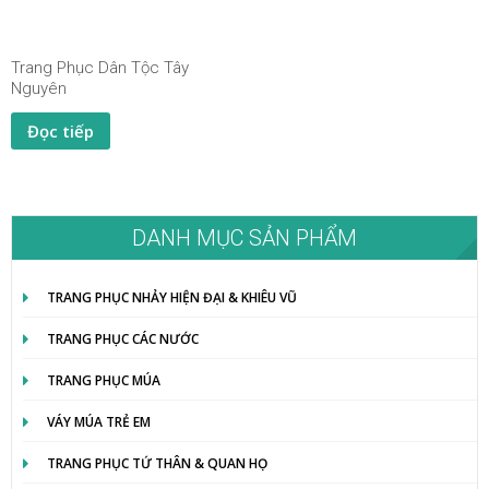
Trang Phục Dân Tộc Tây
Nguyên
Đọc tiếp
DANH MỤC SẢN PHẨM
TRANG PHỤC NHẢY HIỆN ĐẠI & KHIÊU VŨ
TRANG PHỤC CÁC NƯỚC
TRANG PHỤC MÚA
VÁY MÚA TRẺ EM
TRANG PHỤC TỨ THÂN & QUAN HỌ