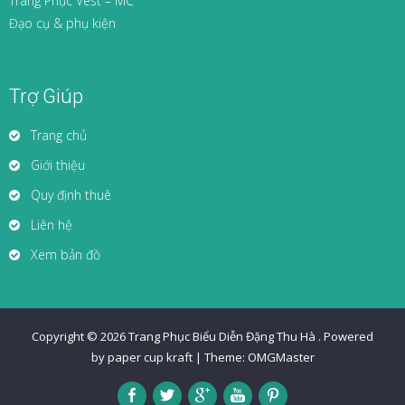
Trang Phục Vest – MC
Đạo cụ & phụ kiện
Trợ Giúp
Trang chủ
Giới thiệu
Quy định thuê
Liên hệ
Xem bản đồ
Copyright © 2026
Trang Phục Biểu Diễn Đặng Thu Hà
.
Powered
by paper cup kraft
|
Theme:
OMGMaster