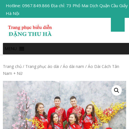
Hotline: 0967.849.866 Địa chỉ: 73 Phố Mai Dịch Quận Cầu Giấy
Hà Nội
MENU
Trang chủ
/
Trang phục áo dài
/
Áo dài nam
/ Áo Dài Cách Tân
Nam + Nữ