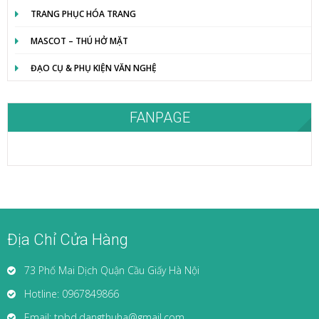
TRANG PHỤC HÓA TRANG
MASCOT – THÚ HỞ MẶT
ĐẠO CỤ & PHỤ KIỆN VĂN NGHỆ
FANPAGE
Địa Chỉ Cửa Hàng
73 Phố Mai Dịch Quận Cầu Giấy Hà Nội
Hotline: 0967849866
Email: tpbd.dangthuha@gmail.com